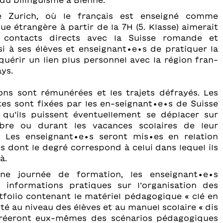
du bilinguisme à Bienne.
 Zurich, où le français est enseigné comme
e étrangère à partir de la 7H (5. Klasse) aimerait
s contacts directs avec la Suisse romande et
i à ses élèves et enseignant∙e∙s de pratiquer la
quérir un lien plus personnel avec la région fran-
ys.
ons sont rémunérées et les trajets défrayés. Les
tes sont fixées par les en-seignant∙e∙s de Suisse
qu’ils puissent éventuellement se déplacer sur
ibre ou durant les vacances scolaires de leur
. Les enseignant∙e∙s seront mis∙es en relation
s dont le degré correspond à celui dans lequel ils
à.
ne journée de formation, les enseignant∙e∙s
 informations pratiques sur l’organisation des
rtfolio contenant le matériel pédagogique « clé en
té au niveau des élèves et au manuel scolaire « dis
 créeront eux-mêmes des scénarios pédagogiques