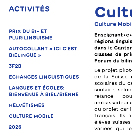
Cult
ACTIVITÉS
Culture Mob
PRIX DU BI- ET
Enseignant∙e∙
PLURILINGUISME
régions lingu
dans le Canton
AUTOCOLLANT « ICI C'EST
classes de pr
BIELINGUE »
Forum du bili
3F2B
Le projet pilo
de la Suisse
ECHANGES LINGUISTIQUES
scolaires du c
LANGUES ET ÉCOLES:
scolaire, selo
BIENVENUE À BIEL/BIENNE
relancé po
ambassadeur∙ri
HELVÉTISMES
du projet car 
français. Ils
CULTURE MOBILE
élèves suisses
2026
variées qui l