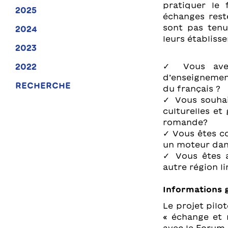
pratiquer le 
2025
échanges rest
sont pas tenu
2024
leurs établiss
2023
✓ Vous avez
2022
d’enseignemen
RECHERCHE
du français ?
✓ Vous souhait
culturelles et
romande?
✓ Vous êtes co
un moteur dans
✓ Vous êtes a
autre région li
Informations 
Le projet pilo
« échange et 