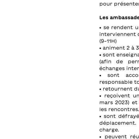
pour présenter
Les ambassadeu
• se rendent u
interviennent 
(9-11H)
• animent 2 à 
• sont enseig
(afin de perm
échanges inter
• sont acco
responsable to
• retournent d
• reçoivent u
mars 2023) et 
les rencontres
• sont défray
déplacement. 
charge.
• peuvent réu