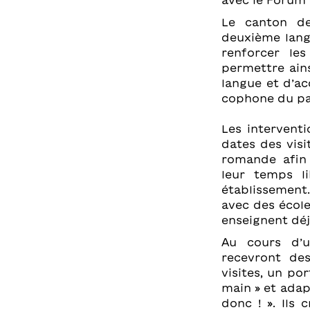
avec le Forum 
Le canton de
deuxième langu
renforcer le
permettre ains
langue et d’ac
cophone du pa
Les interventi
dates des visi
romande afin 
leur temps l
établissement
avec des école
enseignent déj
Au cours d’u
recevront des
visites, un po
main » et adap
donc ! ». Ils