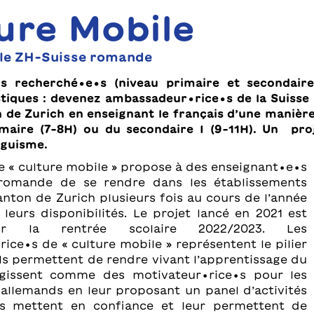
ure Mobile
ile ZH-Suisse romande
s recherché∙e∙s (niveau primaire et secondaire 
istiques : devenez ambassadeur∙rice∙s de la Suiss
 de Zurich en enseignant le français d’une manièr
imaire (7-8H) ou du secondaire I (9-11H). Un pr
nguisme.
te « culture mobile » propose à des enseignant∙e∙s
 romande de se rendre dans les établissements
anton de Zurich plusieurs fois au cours de l’année
n leurs disponibilités. Le projet lancé en 2021 est
ur la rentrée scolaire 2022/2023. Les
ce∙s de « culture mobile » représentent le pilier
ils permettent de rendre vivant l’apprentissage du
 agissent comme des motivateur∙rice∙s pour les
 allemands en leur proposant un panel d’activités
es mettent en confiance et leur permettent de